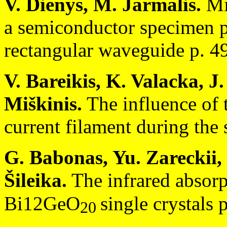
V. Dienys, M. Jarmalis.
Mic
a semiconductor specimen par
rectangular waveguide p. 4
V. Bareikis, K. Valacka, J.
Miškinis.
The influence of t
current filament during th
G. Babonas, Yu. Zareckii,
Šileika.
The infrared absorp
Bi12GeO
single crystals 
20