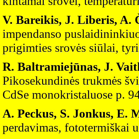
kintamai srovei, temperatūr
V. Bareikis, J. Liberis, A.
impendanso puslaidininkiuo
prigimties srovės siūlai, tyr
R. Baltramiejūnas, J. Vait
Pikosekundinės trukmės švie
CdSe monokristaluose p. 9
A. Peckus, S. Jonkus, E. M
perdavimas, fototermiškai u