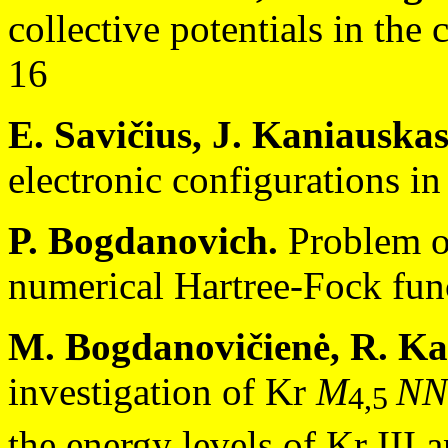
collective potentials in the 
16
E. Savičius, J. Kaniauskas
electronic configurations in
P. Bogdanovich.
Problem of
numerical Hartree-Fock fun
M. Bogdanovičienė, R. Ka
investigation of Kr
M
NN
4,5
the energy levels of Kr III 