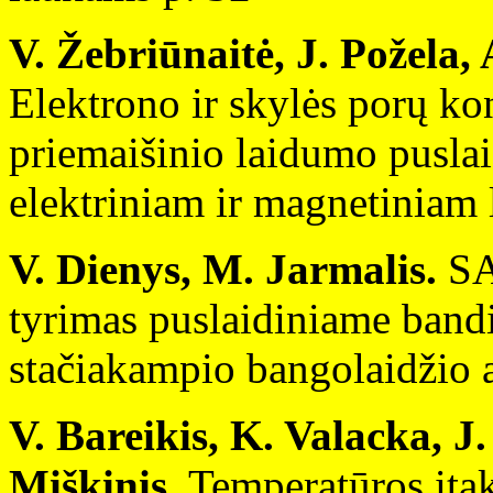
V. Žebriūnaitė, J. Požela, 
Elektrono ir skylės porų ko
priemaišinio laidumo pusla
elektriniam ir magnetiniam
V. Dienys, M. Jarmalis.
SAD
tyrimas puslaidiniame bandi
stačiakampio bangolaidžio a
V. Bareikis, K. Valacka, J.
Miškinis.
Temperatūros įta