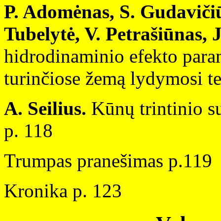
P. Adomėnas, S. Gudavičiū
Tubelytė, V. Petrašiūnas, 
hidrodinaminio efekto para
turinčiose žemą lydymosi t
A. Seilius.
Kūnų trintinio s
p. 118
Trumpas pranešimas p.1
Kronika p. 123