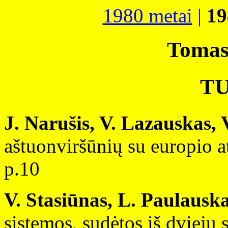
1980 metai
|
19
Tomas
T
J. Narušis, V. Lazauskas, 
aštuonviršūnių su europio a
p.10
V. Stasiūnas, L. Paulauska
sistemos, sudėtos iš dviejų 