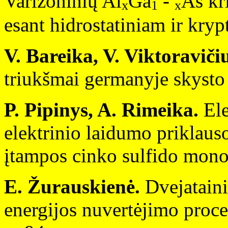
Varizoninių Al
Ga
-
As kr
x
1
x
esant hidrostatiniam ir kryp
V. Bareika, V. Viktoraviči
triukšmai germanyje skysto 
P. Pipinys, A. Rimeika.
Ele
elektrinio laidumo priklau
įtampos cinko sulfido mono
E. Žurauskienė.
Dvejataini
energijos nuvertėjimo proce