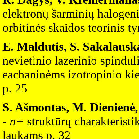
elektronų šarminių halogeni
orbitinės skaidos teorinis t
E. Maldutis, S. Sakalausk
nevietinio lazerinio spindu
eachaninėms izotropinio ki
p. 25
S. Ašmontas, M. Dienienė, 
- n+
struktūrų charakteristi
laukams p. 32