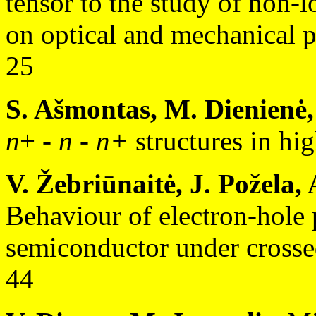
tensor to the study of non-l
on optical and mechanical pr
25
S. Ašmontas, M. Dienienė, 
n
+ -
n - n+
structures in hig
V. Žebriūnaitė, J. Požela, 
Behaviour of electron-hole p
semiconductor under crossed
44