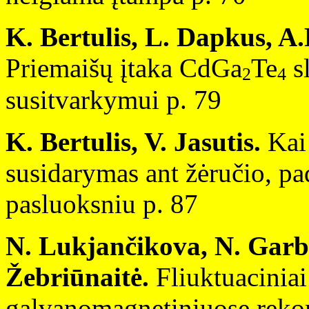
K. Bertulis, L. Dapkus, A.P
Priemaišų įtaka CdGa
Te
s
2
4
susitvarkymui p. 79
K. Bertulis, V. Jasutis.
Kai
susidarymas ant žėručio, pa
pasluoksniu p. 87
N. Lukjančikova, N. Garba
Žebriūnaitė.
Fliuktuaciniai
galvanomagnetiniuose reko