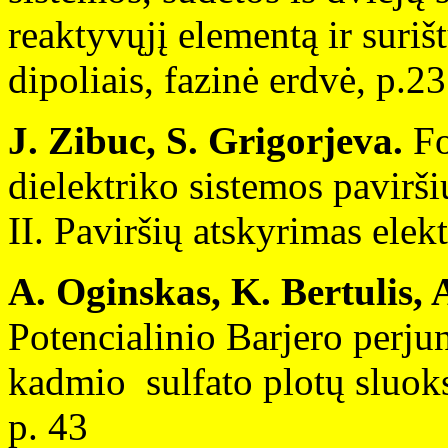
reaktyvųjį elementą ir suriš
dipoliais, fazinė erdvė, p.23
J. Zibuc, S. Grigorjeva.
Fo
dielektriko sistemos pavirš
II. Paviršių atskyrimas elek
A. Oginskas, K. Bertulis, 
Potencialinio Barjero perju
kadmio sulfato plotų sluoks
p. 43