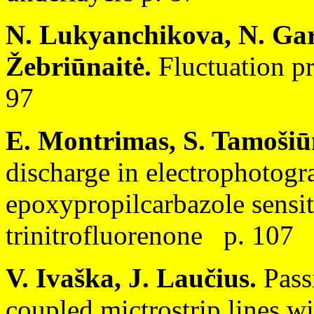
N. Lukyanchikova, N. Garb
Žebriūnaitė.
Fluctuation p
97
E. Montrimas, S. Tamošiū
discharge in electrophotogr
epoxypropilcarbazole sensit
trinitrofluorenone p. 107
V. Ivaška, J. Laučius.
Pass
coupled mictrostrip lines wi