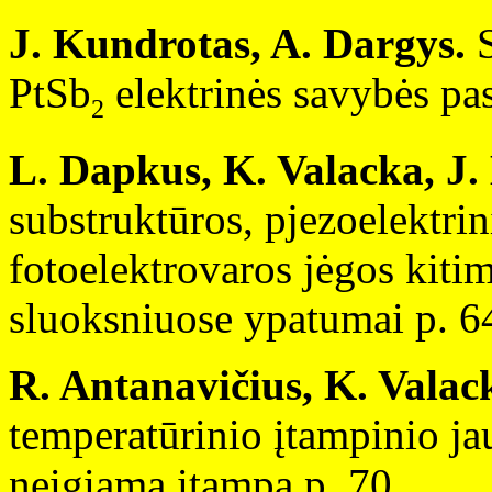
J. Kundrotas, A. Dargys.
S
PtSb
elektrinės savybės pa
2
L. Dapkus, K. Valacka, J. 
substruktūros, pjezoelektrin
fotoelektrovaros jėgos kit
sluoksniuose ypatumai p. 6
R. Antanavičius, K. Valac
temperatūrinio įtampinio jau
neigiama įtampa p. 70