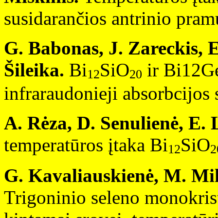
susidarančios antrinio pra
G. Babonas, J. Zareckis, 
Šileika.
Bi
SiO
ir Bi12G
12
20
infraraudonieji absorbcijos 
A. Rėza, D. Senulienė, E.
temperatūros įtaka Bi
SiO
12
2
G. Kavaliauskienė, M. Mik
Trigoninio seleno monokrist