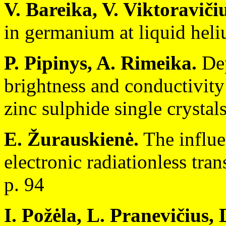
V. Bareika, V. Viktoraviči
in germanium at liquid heli
P. Pipinys, A. Rimeika.
Dep
brightness and conductivity
zinc sulphide single crystal
E. Žurauskienė.
The influe
electronic radiationless tra
p. 94
I. Požėla, L. Pranevičius, 