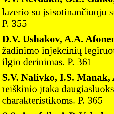
lazerio su įsisotinančiuoju s
P. 355
D.V. Ushakov, A.A. Afone
žadinimo injekcinių legiruo
ilgio derinimas. P. 361
S.V. Nalivko, I.S. Manak,
reiškinio įtaka daugiasluok
charakteristikoms. P. 365