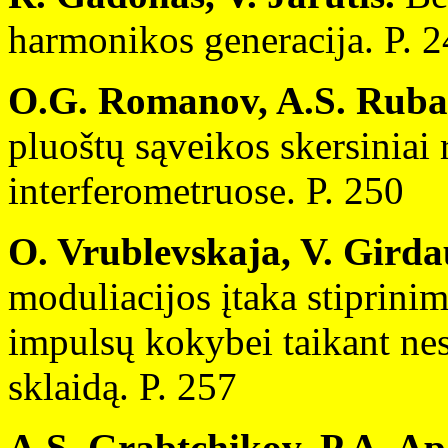
harmonikos generacija. P. 
O.G. Romanov, A.S. Ruban
pluoštų sąveikos skersiniai 
interferometruose. P. 250
O. Vrublevskaja, V. Girda
moduliacijos įtaka stiprini
impulsų kokybei taikant nest
sklaidą. P. 257
A.S. Grabtchikov, P.A. A