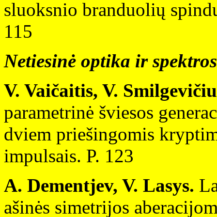
sluoksnio branduolių spindu
115
Netiesinė optika ir spektro
V. Vaičaitis, V. Smilgeviči
parametrinė šviesos generac
dviem priešingomis kryptimi
impulsais. P. 123
A. Dementjev, V. Lasys.
La
ašinės simetrijos aberacijomi