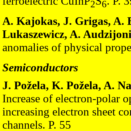
ferroelectric CuInP
S
. P. 
2
6
A. Kajokas, J. Grigas, A. 
Lukaszewicz, A. Audzijoni
anomalies of physical proper
Semiconductors
J. Požela, K. Požela, A. N
Increase of electron-polar o
increasing electron sheet 
channels. P. 55