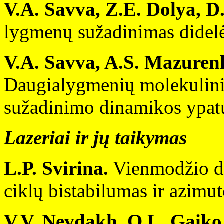
V.A. Savva, Z.E. Dolya, D
lygmenų sužadinimas didelės
V.A. Savva, A.S. Mazurenk
Daugialygmenių molekulini
sužadinimo dinamikos ypat
Lazeriai ir jų taikymas
L.P. Svirina.
Vienmodžio duj
ciklų bistabilumas ir azimu
V.V. Nevdakh, O.L. Gaiko,