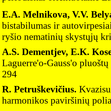
E.A. Melnikova, V.V. Bely
bistabilumas ir autovirpesi
ryšio nematinių skystųjų kri
A.S. Dementjev, E.K. Kos
Laguerre'o-Gauss'o pluoštų 
294
R. Petruškevičius.
Kvazisud
harmonikos paviršinių polia