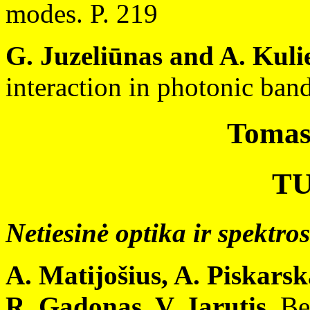
modes. P. 219
G. Juzeliūnas and A. Kuli
interaction in photonic band
Tomas 
T
Netiesinė optika ir spektro
A. Matijošius, A. Piskarska
R. Gadonas, V. Jarutis.
Bes