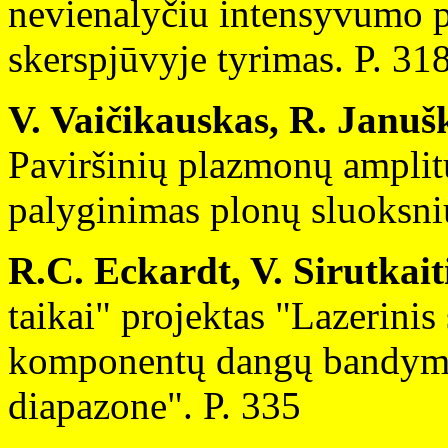
nevienalyčiu intensyvumo p
skerspjūvyje tyrimas. P. 31
V. Vaičikauskas, R. Janušk
Paviršinių plazmonų amplit
palyginimas plonų sluoksni
R.C. Eckardt, V. Sirutkaiti
taikai" projektas "Lazerinis
komponentų dangų bandymu
diapazone". P. 335