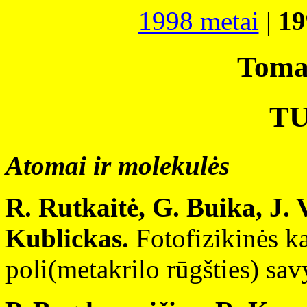
1998 metai
|
19
Tomas
T
Atomai ir molekulės
R. Rutkaitė, G. Buika, J. 
Kublickas.
Fotofizikinės ka
poli(metakrilo rūgšties) sav