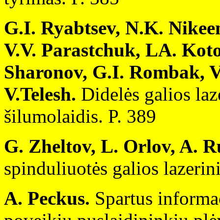
G.I. Ryabtsev, N.K. Nikee
V.V. Parastchuk, LA. Koto
Sharonov, G.I. Rombak, V.
V.Telesh.
Didelės galios laz
šilumolaidis. P. 389
G. Zheltov, L. Orlov, A. 
spinduliuotės galios lazerini
A. Peckus.
Spartus informa