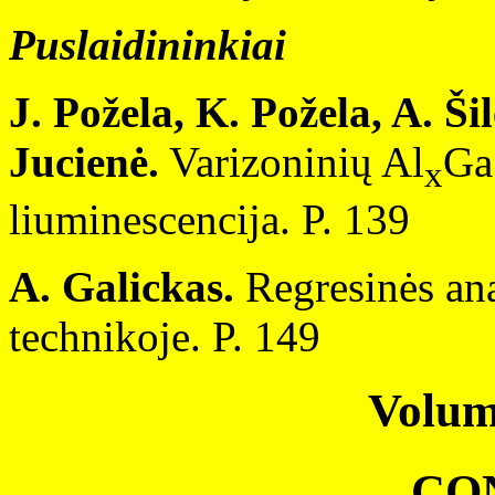
Puslaidininkiai
J. Požela, K. Požela, A. Ši
Jucienė.
Varizoninių Al
Ga
x
liuminescencija. P. 139
A. Galickas.
Regresinės ana
technikoje. P. 149
Volum
CO