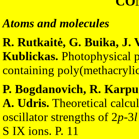
CO
Atoms and molecules
R. Rutkaitė, G. Buika, J. 
Kublickas.
Photophysical pr
containing poly(methacrylic 
P. Bogdanovich, R. Karpu
A. Udris.
Theoretical calcu
oscillator strengths of 2
p
-3
l
S IX ions. P. 11