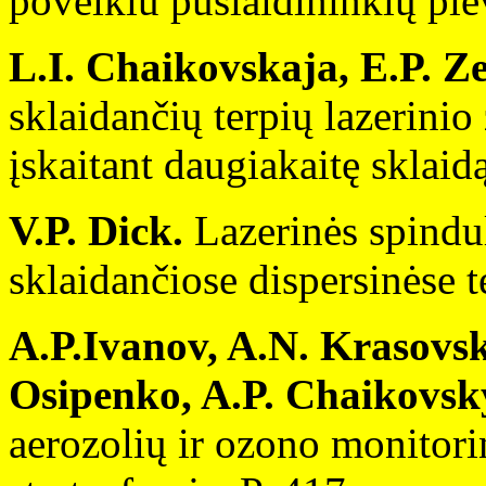
poveikiu puslaidininkių plė
L.I. Chaikovskaja, E.P. Ze
sklaidančių terpių lazerini
įskaitant daugiakaitę sklaid
V.P. Dick.
Lazerinės spindul
sklaidančiose dispersinėse 
A.P.Ivanov, A.N. Krasovsk
Osipenko, A.P. Chaikovsk
aerozolių ir ozono monitori