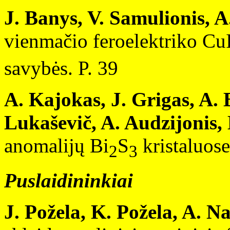
J. Banys, V. Samulionis, A.
vienmačio feroelektriko Cu
savybės. P. 39
A. Kajokas, J. Grigas, A. 
Lukaševič, A. Audzijonis, 
anomalijų Bi
S
kristaluose
2
3
Puslaidininkiai
J. Požela, K. Požela, A. N