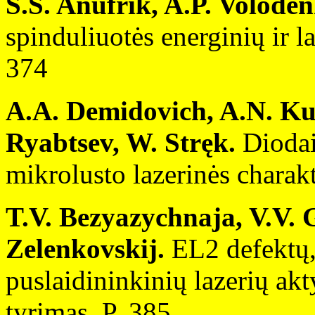
S.S. Anufrik, A.P. Volode
spinduliuotės energinių ir la
374
A.A. Demidovich, A.N. Ku
Ryabtsev, W. Stręk.
Dioda
mikrolusto lazerinės charakt
T.V. Bezyazychnaja, V.V. 
Zelenkovskij.
EL2 defektų,
puslaidininkinių lazerių ak
tyrimas. P. 385