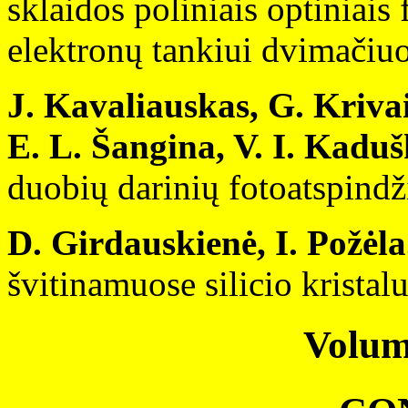
sklaidos poliniais optiniais 
elektronų tankiui dvimači
J. Kavaliauskas, G. Krivai
E. L. Šangina, V. I. Kaduš
duobių darinių fotoatspindži
D. Girdauskienė, I. Požėla
švitinamuose silicio kristalu
Volum