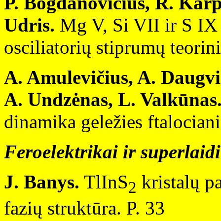
P. Bogdanovičius, R. Kar
Udris.
Mg V, Si VII ir S IX
osciliatorių stiprumų teorin
A. Amulevičius, A. Daugvi
A. Undzėnas, L. Valkūnas
dinamika geležies ftalociani
Feroelektrikai ir superlaid
J. Banys.
TlInS
kristalų p
2
fazių struktūra. P. 33