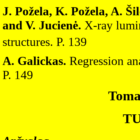
J. Požela, K. Požela, A. Ši
and V. Jucienė.
X-ray lumi
structures. P. 139
A. Galickas.
Regression ana
P. 149
Tomas
T