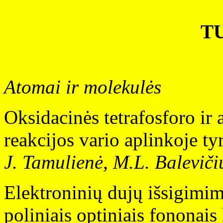
T
Atomai ir molekulės
Oksidacinės tetrafosforo ir
reakcijos vario aplinkoje ty
J. Tamulienė, M.L. Baleviči
Elektroninių dujų išsigimim
poliniais optiniais fononai