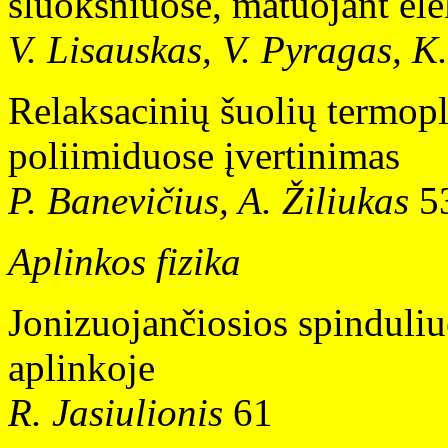
sluoksniuose, matuojant ele
V. Lisauskas, V. Pyragas, K.
Relaksacinių šuolių termopl
poliimiduose įvertinimas
P. Banevičius, A. Žiliukas
5
Aplinkos fizika
Jonizuojančiosios spinduli
aplinkoje
R. Jasiulionis
61