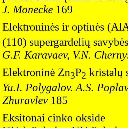
J. Monecke
169
Elektroninės ir optinės (Al
(110) supergardelių savybė
G.F. Karavaev, V.N. Chern
Elektroninė Zn
P
kristalų 
3
2
Yu.I. Polygalov. A.S. Popla
Zhuravlev
185
Eksitonai cinko okside