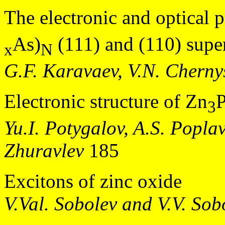
The electronic and optical p
As)
(111) and (110) super
x
N
G.F. Karavaev, V.N. Chern
Electronic structure of Zn
3
Yu.I. Potygalov, A.S. Popla
Zhuravlev
185
Excitons of zinc oxide
V.Val. Sobolev and V.V. Sob