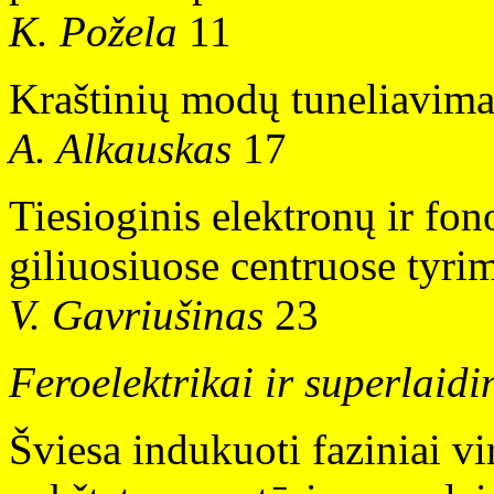
K. Požela
11
Kraštinių modų tuneliavima
A. Alkauskas
17
Tiesioginis elektronų ir fo
giliuosiuose centruose tyri
V. Gavriušinas
23
Feroelektrikai ir superlaidi
Šviesa indukuoti faziniai v