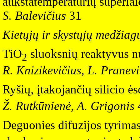
aukštatemperatūrių superlai
S. Balevičius
31
Kietųjų ir skystųjų medžiagų
TiO
sluoksnių reaktyvus 
2
R. Knizikevičius, L. Pranevi
Ryšių, įtakojančių silicio 
Ž. Rutkūnienė, A. Grigonis
Deguonies difuzijos tyrimas