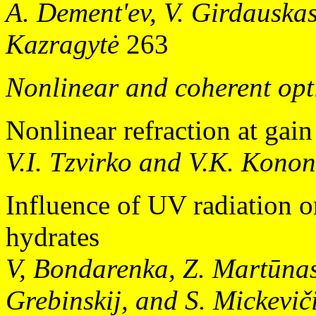
A. Dement'ev, V. Girdauskas
Kazragytė
263
Nonlinear and coherent opt
Nonlinear refraction at gai
V.I. Tzvirko and V.K. Kono
Influence of UV radiation 
hydrates
V, Bondarenka, Z. Martūnas,
Grebinskij, and S. Mickevič