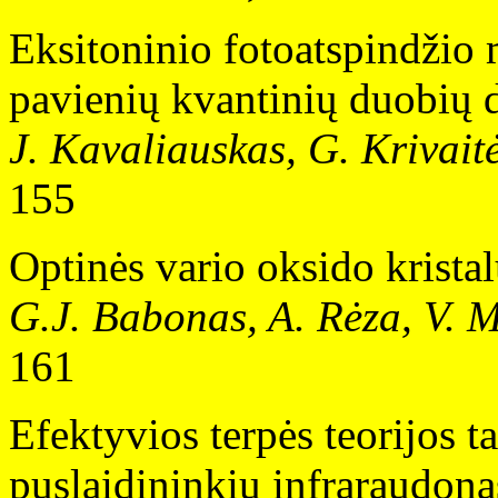
Eksitoninio fotoatspindži
pavienių kvantinių duobių 
J. Kavaliauskas, G. Krivait
155
Optinės vario oksido krista
G.J. Babonas, A. Rėza, V. M
161
Efektyvios terpės teorijos t
puslaidininkių infraraudoną