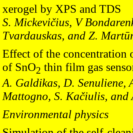
xerogel by XPS and TDS
S. Mickevičius, V Bondarenk
Tvardauskas, and Z. Martū
Effect of the concentration
of SnO
thin film gas senso
2
A. Galdikas, D. Senuliene, A
Mattogno, S. Kačiulis, and 
Environmental physics
Simulation of the self-clean