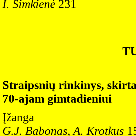
I. Šimkienė
231
T
Straipsnių rinkinys, skirt
70-ajam gimtadieniui
Įžanga
G.J. Babonas, A. Krotkus
1