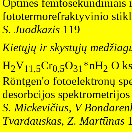
Optinės femtosekundiniais 
fototermorefraktyvinio stik
S. Juodkazis
119
Kietųjų ir skystųjų medžiagų
H
V
Cr
O
*nH
O kse
2
11,5
0,5
31
2
Röntgen'o fotoelektronų spe
desorbcijos spektrometrijos
S. Mickevičius, V Bondarenk
Tvardauskas, Z. Martūnas
1