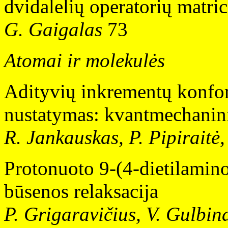
dvidalelių operatorių matri
G. Gaigalas
73
Atomai ir molekulės
Adityvių inkrementų konfo
nustatymas: kvantmechanini
R. Jankauskas, P. Pipiraitė
Protonuoto 9-(4-dietilamino
būsenos relaksacija
P. Grigaravičius, V. Gulbi