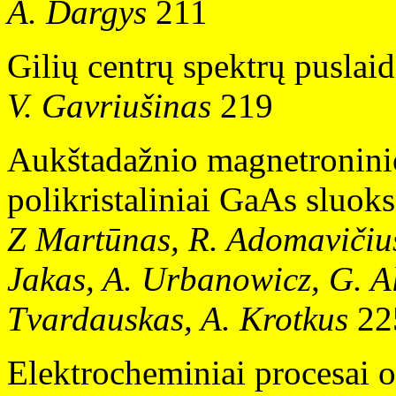
A. Dargys
211
Gilių centrų spektrų puslai
V. Gavriušinas
219
Aukštadažnio magnetronini
polikristaliniai GaAs sluoks
Z Martūnas, R. Adomavičius,
Jakas, A. Urbanowicz, G. A
Tvardauskas, A. Krotkus
22
Elektrocheminiai procesai o