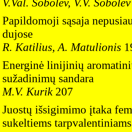
V.Val. Sobolev, V.V. Sobole
Papildomoji sąsaja nepusia
dujose
R. Katilius, A. Matulionis
1
Energinė linijinių aromatin
sužadinimų sandara
M.V. Kurik
207
Juostų išsigimimo įtaka fe
sukeltiems tarpvalentiniams