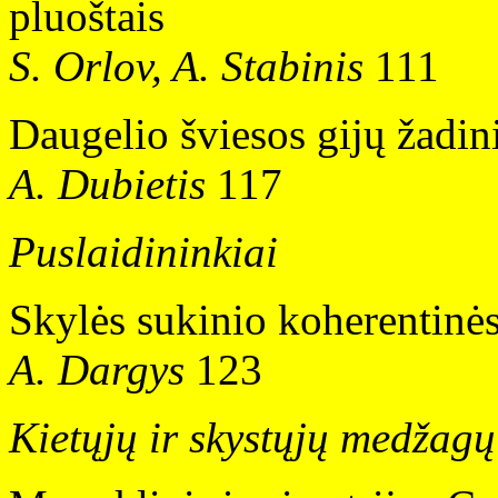
pluoštais
S. Orlov, A. Stabinis
111
Daugelio šviesos gijų žadin
A. Dubietis
117
Puslaidininkiai
Skylės sukinio koherentinė
A. Dargys
123
Kietųjų ir skystųjų medžagų 