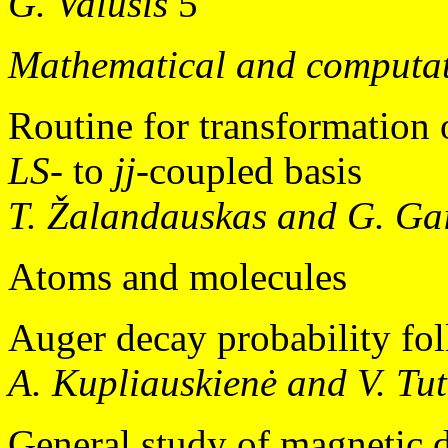
G. Valušis
5
Mathematical and computat
Routine for transformation 
LS
- to
jj
-coupled basis
T. Žalandauskas and G. Ga
Atoms and molecules
Auger decay probability fo
A. Kupliauskienė and V. Tut
General study of magnetic 