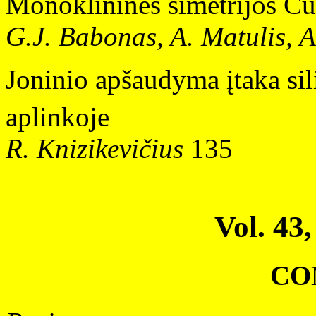
Monoklininės simetrijos CuO
G.J. Babonas, A. Matulis, A
Joninio apšaudyma įtaka sil
aplinkoje
R. Knizikevičius
135
Vol. 43,
CO