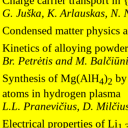
Charge carrier transport in
G. Juška, K. Arlauskas, N. 
Condensed matter physics 
Kinetics of alloying powder
Br. Petrėtis and M. Balčiūn
Synthesis of Mg(AlH
)
by 
4
2
atoms in hydrogen plasma
L.L. Pranevičius, D. Milči
Electrical properties of Li
1.