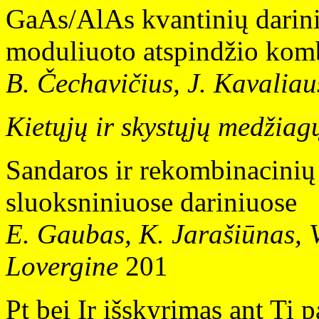
GaAs/AlAs kvantinių darini
moduliuoto atspindžio komb
B. Čechavičius, J. Kavaliau
Kietųjų ir skystųjų medžiagų
Sandaros ir rekombinacini
sluoksniniuose dariniuose
E. Gaubas, K. Jarašiūnas, V
Lovergine
201
Pt bei Ir išskyrimas ant Ti 