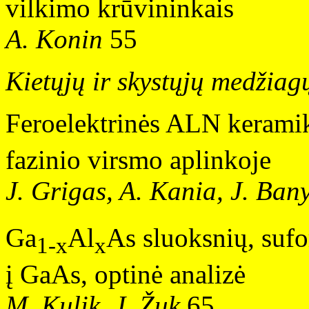
vilkimo krūvininkais
A. Konin
55
Kietųjų ir skystųjų medžiagų
Feroelektrinės ALN kerami
fazinio virsmo aplinkoje
J. Grigas, A. Kania, J. Bany
Ga
Al
As sluoksnių, suf
1-x
x
į GaAs, optinė analizė
M. Kulik, J. Žuk
65