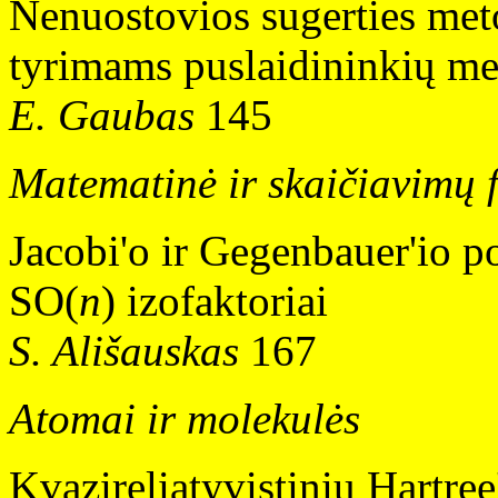
Nenuostovios sugerties met
tyrimams puslaidininkių me
E. Gaubas
145
Matematinė ir skaičiavimų f
Jacobi'o ir Gegenbauer'io po
SO(
n
) izofaktoriai
S. Ališauskas
167
Atomai ir molekulės
Kvazireliatyvistinių Hartre