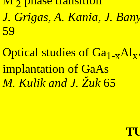
M
phase transition
2
J. Grigas, A. Kania, J. Bany
59
Optical studies of Ga
Al
1-x
x
implantation of GaAs
M. Kulik and J. Žuk
65
T