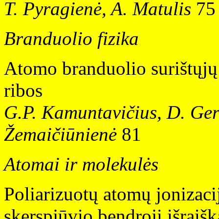
T. Pyragienė, A. Matulis
75
Branduolio fizika
Atomo branduolio surištųjų 
ribos
G.P. Kamuntavičius, D. Ger
Žemaičiūnienė
81
Atomai ir molekulės
Poliarizuotų atomų jonizacij
skerspjūvio bendroji išraišk