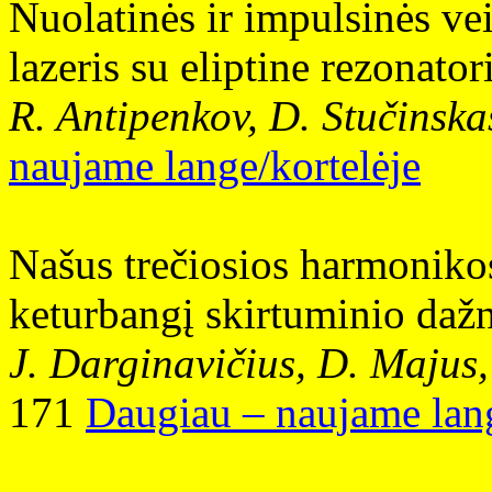
Nuolatinės ir impulsinės v
lazeris su eliptine rezonato
R. Antipenkov, D. Stučinska
naujame lange/kortelėje
Našus trečiosios harmoniko
keturbangį skirtuminio daž
J. Darginavičius, D. Majus
171
Daugiau – naujame lang