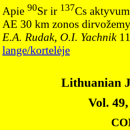
90
137
Apie
Sr ir
Cs aktyvum
AE 30 km zonos dirvožemy
E.A. Rudak, O.I. Yachnik
1
lange/kortelėje
Lithuanian J
Vol. 49,
CO