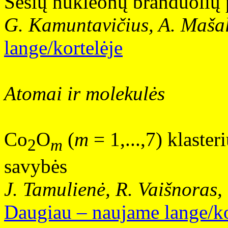
Šešių nukleonų branduolių 
G. Kamuntavičius, A. Mašal
lange/kortelėje
Atomai ir molekulės
Co
O
(
m
= 1,...,7) klaste
2
m
savybės
J. Tamulienė, R. Vaišnoras,
Daugiau – naujame lange/ko