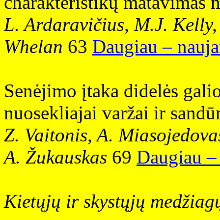
charakteristikų matavimas 
L. Ardaravičius, M.J. Kelly
Whelan
63
Daugiau – nauja
Senėjimo įtaka didelės gal
nuosekliajai varžai ir sand
Z. Vaitonis, A. Miasojedova
A. Žukauskas
69
Daugiau – 
Kietųjų ir skystųjų medžiagų