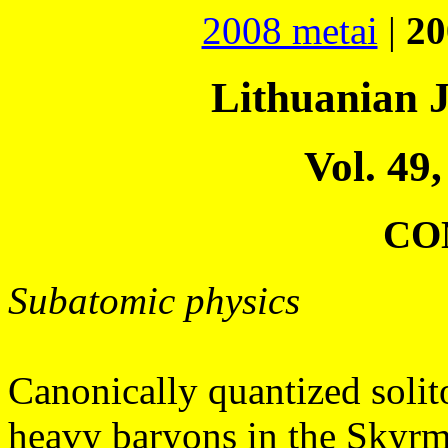
2008 metai
|
20
Lithuanian J
Vol. 49,
CO
Subatomic physics
Canonically quantized solit
heavy baryons in the Skyr