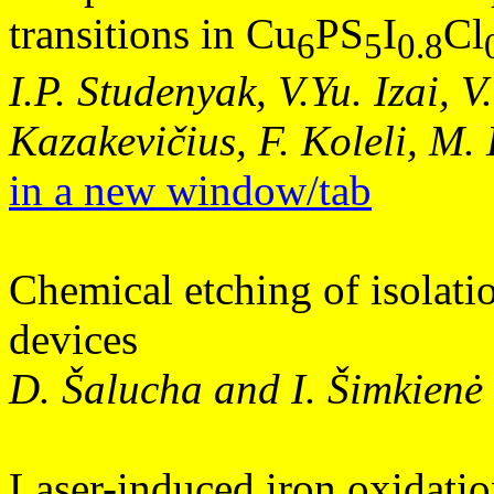
transitions in Cu
PS
I
Cl
6
5
0.8
I.P. Studenyak, V.Yu. Izai, V
Kazakevičius, F. Koleli, M.
in a new window/tab
Chemical etching of isolati
devices
D. Šalucha and I. Šimkienė
Laser-induced iron oxidati