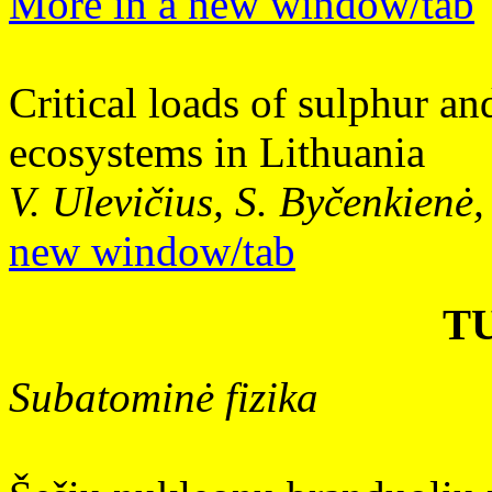
More in a new window/tab
Critical loads of sulphur and
ecosystems in Lithuania
V. Ulevičius, S. Byčenkienė
new window/tab
T
Subatominė fizika