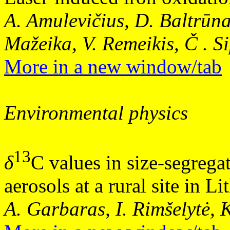
A. Amulevičius, D. Baltrūna
Mažeika, V. Remeikis, Č . S
More in a new window/tab
Environmental physics
13
δ
C values in size-segreg
aerosols at a rural site in L
A. Garbaras, I. Rimšelytė, 