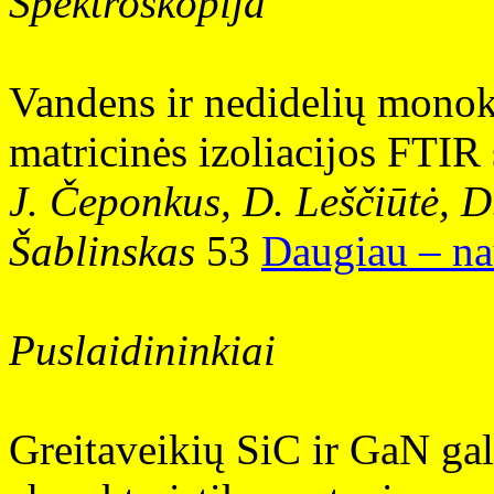
Spektroskopija
Vandens ir nedidelių monok
matricinės izoliacijos FTIR
J. Čeponkus, D. Leščiūtė, D
Šablinskas
53
Daugiau – na
Puslaidininkiai
Greitaveikių SiC ir GaN gal