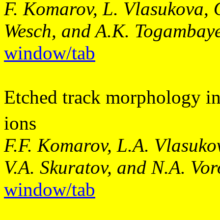
F. Komarov, L. Vlasukova, 
Wesch, and A.K. Togambay
window/tab
Etched track morphology i
ions
F.F. Komarov, L.A. Vlasukov
V.A. Skuratov, and N.A. Vo
window/tab