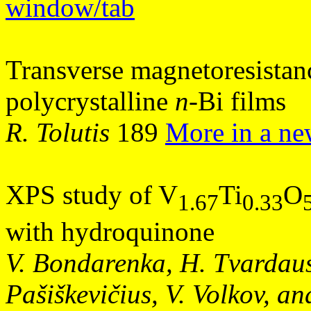
window/tab
Transverse magnetoresistanc
polycrystalline
n
-Bi films
R. Tolutis
189
More in a n
XPS study of V
Ti
O
1.67
0.33
with hydroquinone
V. Bondarenka, H. Tvardausk
Pašiškevičius, V. Volkov, a