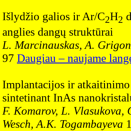
Išlydžio galios ir Ar/C
H
d
2
2
anglies dangų struktūrai
L. Marcinauskas, A. Grigonis
97
Daugiau – naujame lange
Implantacijos ir atkaitinimo
sintetinant InAs nanokristal
F. Komarov, L. Vlasukova, 
Wesch, A.K. Togambayeva
1