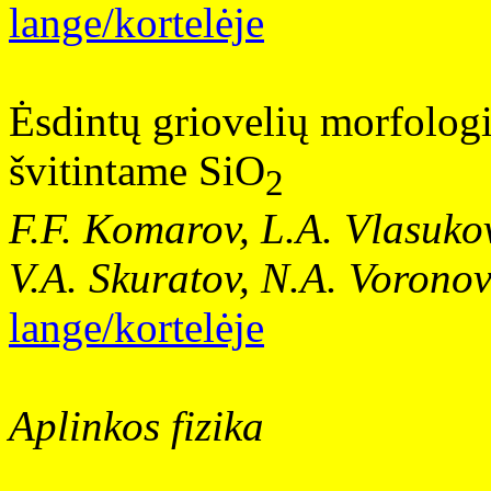
lange/kortelėje
Ėsdintų griovelių morfologij
švitintame SiO
2
F.F. Komarov, L.A. Vlasukov
V.A. Skuratov, N.A. Vorono
lange/kortelėje
Aplinkos fizika