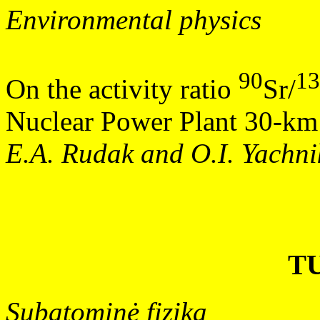
Environmental physics
90
13
On the activity ratio
Sr/
Nuclear Power Plant 30-km
E.A. Rudak and O.I. Yachni
T
Subatominė fizika